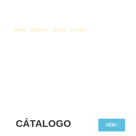
Suiza – Leysin
/
/
/
/ Suiza – Leysin
Inicio
Jóvenes
Suiza
Leysin
CÁTALOGO
VER