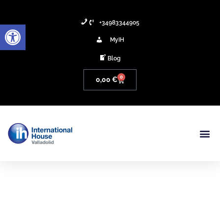
+34983344905
Abrir barra de herramientas
MyIH
Blog
0
0,00
€
Aprender Inglés