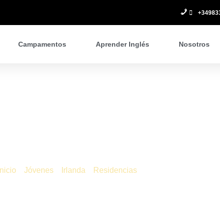
+34983
Campamentos
Aprender Inglés
Nosotros
Irlanda – Residencias
/
/
/
/ Irlanda – Residencia
Inicio
Jóvenes
Irlanda
Residencias