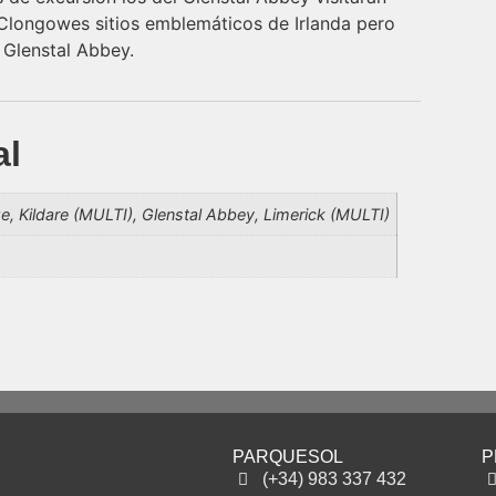
el Clongowes sitios emblemáticos de Irlanda pero
 Glenstal Abbey.
al
 Kildare (MULTI), Glenstal Abbey, Limerick (MULTI)
PARQUESOL
P
(+34) 983 337 432