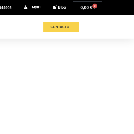
0
MyIH
0,00
€
Blog
344905
CONTACTO
s