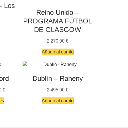
– Los
Reino Unido –
PROGRAMA FÚTBOL
DE GLASGOW
2.270,00
€
Añadir al carrito
ord
Dublín – Raheny
00
€
2.495,00
€
es
Añadir al carrito