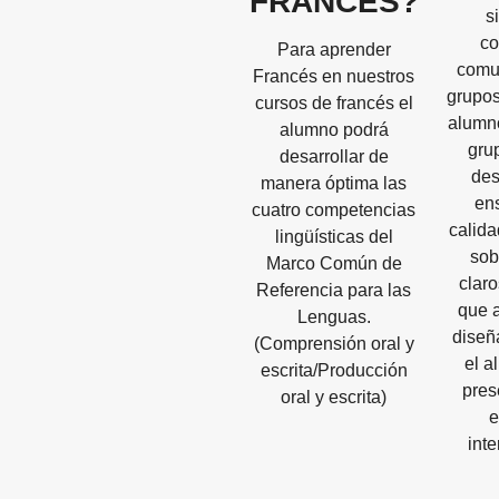
FRANCES?
s
co
Para aprender
comu
Francés en nuestros
grupos
cursos de francés el
alumn
alumno podrá
gru
desarrollar de
des
manera óptima las
en
cuatro competencias
calid
lingüísticas del
sob
Marco Común de
claro
Referencia para las
que 
Lenguas.
diseñ
(Comprensión oral y
el 
escrita/Producción
pres
oral y escrita)
inte