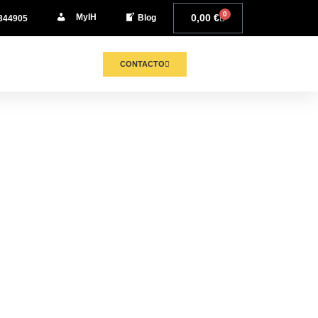
0
MyIH
0,00
€
Blog
344905
CONTACTO