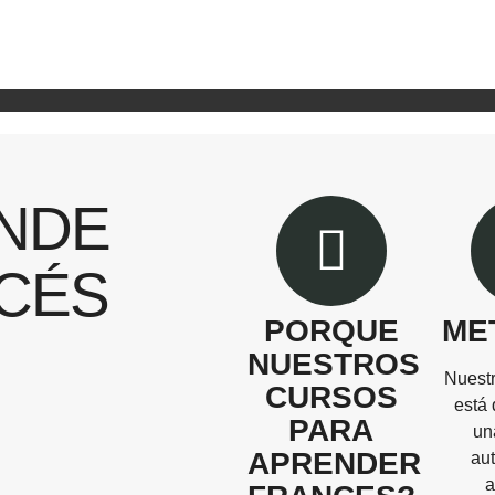
NDE
CÉS
PORQUE
ME
NUESTROS
Nuest
CURSOS
está 
PARA
un
APRENDER
au
a