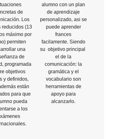
ituaciones
alumno con un plan
ncretas de
de aprendizaje
nicación. Los
personalizado, asi se
 reducidos (13
puede aprender
os máximo por
frances
po) permiten
facilamente. Siendo
arrollar una
su objetivo principal
señanza de
el de la
ad, programada
comunicación: la
re objetivos
gramática y el
s y definidos,
vocabulario son
además están
herramientas de
ados para que
apoyo para
alumno pueda
alcanzarlo.
entarse a los
exámenes
rnacionales.